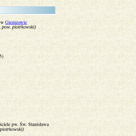
) w
Giemzowie
. piotrkowski)
5)
ściele pw. Św. Stanisława
 piotrkowski)