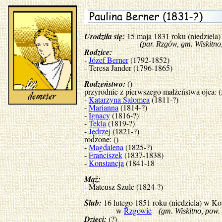
Urodziła się:
15 maja 1831 roku (niedziela
(par. Rzgów, gm. Wiskitno, pow
Rodzice:
-
Józef Berner
(1792-1852)
- Teresa Jander (1796-1865)
Rodzeństwo:
()
przyrodnie z pierwszego małżeństwa ojca: (
-
Katarzyna Salomea
(1811-?)
-
Marianna
(1814-?)
-
Ignacy
(1816-?)
-
Tekla
(1819-?)
-
Jędrzej
(1821-?)
rodzone: ()
-
Magdalena
(1825-?)
-
Franciszek
(1837-1838)
-
Konstancja
(1841-18
Mąż:
- Mateusz Szulc (1824-?)
Ślub:
16 lutego 1851 roku (niedziela) w Ko
w
Rzgowie
(gm. Wiskitno, pow.
Dzieci:
(?)