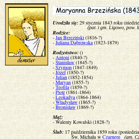
Urodziła się:
29 stycznia 1843 roku (niedzi
(par. i gm. Ligowo, pow. lip
Rodzice:
-
Jan Brzeziński
(1816-?)
-
Juliana Dąbrowska
(1823-1879)
Rodzeństwo:
()
-
Antoni
(1840-?)
-
Stanisław
(1845-?)
-
Szymon
(1847-1849)
-
Józef
(1850-?)
-
Julian
(1852-1854)
-
Maryan
(1855-?)
-
Teofila
(1859-?)
-
Piotr
(1861-1864)
-
Leokadya
(1864-1864)
-
Władysław
(1865-?)
-
Bronisław
(1869-?)
Mąż:
- Walenty Kowalski (1828-?)
Ślub:
17 października 1859 roku (poniedzia
Św. Michała w
Czarnem
(gm. Cz