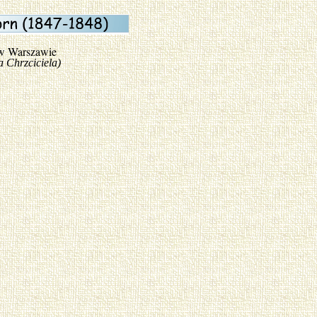
 w Warszawie
rzciciela)