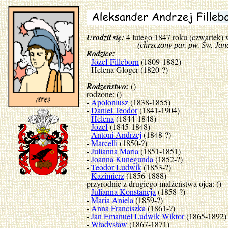
Urodził się:
4 lutego 1847 roku (czwartek)
(chrzczony par. pw. Św. Jana Ch
Rodzice:
-
Józef Filleborn
(1809-1882)
- Helena Gloger (1820-?)
Rodzeństwo:
()
rodzone: ()
-
Apoloniusz
(1838-1855)
-
Daniel Teodor
(1841-1904)
-
Helena
(1844-1848)
-
Józef
(1845-1848)
-
Antoni Andrzej
(1848-?)
-
Marcelli
(1850-?)
-
Julianna Maria
(1851-1851)
-
Joanna Kunegunda
(1852-?)
-
Teodor Ludwik
(1853-?)
-
Kazimierz
(1856-1888)
przyrodnie z drugiego małżeństwa ojca: ()
-
Julianna Konstancja
(1858-?)
-
Maria Aniela
(1859-?)
-
Anna Franciszka
(1861-?)
-
Jan Emanuel Ludwik Wiktor
(1865-1892)
-
Władysław
(1867-1871)