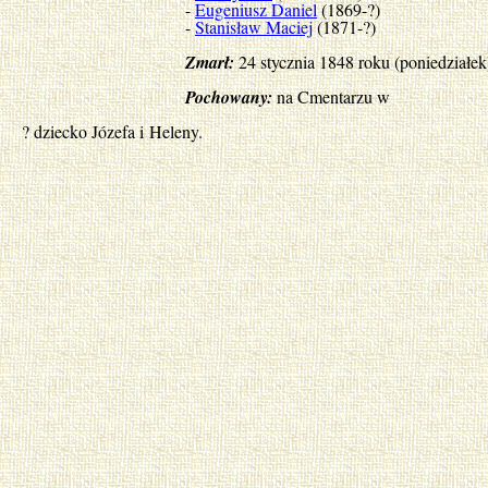
-
Eugeniusz Daniel
(1869-?)
-
Stanisław Maciej
(1871-?)
Zmarł:
24 stycznia 1848 roku (poniedziałe
Pochowany:
na Cmentarzu w
? dziecko Józefa i Heleny.