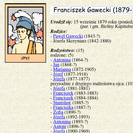
Urodził się:
15 września 1879 roku (ponied
(par. i gm. Bieliny Kapitulne, po
Rodzice:
-
Paweł Gawecki
(1843-?)
- Józefa Skrzyniarz (1842-1880)
Rodzeństwo:
(15)
rodzone: (5)
-
Antonina
(1864-?)
-
Jan
(1868-?)
-
Marianna
(1872-1905)
-
Józef
(1877-1918)
-
Józefa
(1877-1877)
przyrodnie z drygiego małżeństwa ojca: (10
-
Józefa
(1881-1881)
-
Franciszek
(1883-1883)
-
Franciszek
(1884-1884)
-
Stanisław
(1885-?)
-
Franciszka
(1887-?)
-
Zofia
(1890-?)
-
Józefa
(1892-1893)
-
Antonina
(1893-?)
-
Antoni
(1896-?)
-
Józefa
(1900-1969)