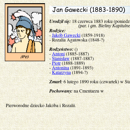
Urodził się:
18 czerwca 1883 roku (poniedz
(par. i gm. Bieliny Kapitulne, po
Rodzice:
-
Jakób Gawecki
(1859-1918)
- Rozalia Agatowska (1848-?)
Rodzeństwo:
()
-
Antoni
(1885-1887)
-
Stanisław
(1887-1887)
-
Piotr
(1888-1889)
-
Antonina
(1891-1893)
-
Katarzyna
(1894-?)
Zmarł:
6 lutego 1890 roku (czwartek) w St
Pochowany:
na Cmentarzu w
Pierworodne dziecko Jakóba i Rozalii.