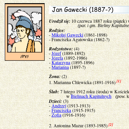
Urodził się:
10 czerwca 1887 roku (piątek)
(par. i gm. Bieliny Kapitulne, po
Rodzice:
-
Mikołaj Gawecki
(1861-1898)
- Franciszka Agatowska (1862-?)
Rodzeństwo:
(4)
-
Józef
(1889-1892)
-
Józefa
(1892-1986)
-
Katarzyna
(1895-1896)
-
Marianna
(1897-?)
Żona:
(2)
[1]
1. Marianna Chlewicka (1891-1916)
Ślub:
7 lutego 1912 roku (środa) w Kościel
w
Bielinach Kapitulnych
(pow.
k
Dzieci:
(3)
-
Andrzej
(1913-1913)
-
Franciszka
(1915-1915)
-
Zofia
(1916-1916)
[2]
2. Antonina Mazur (1893-1985)