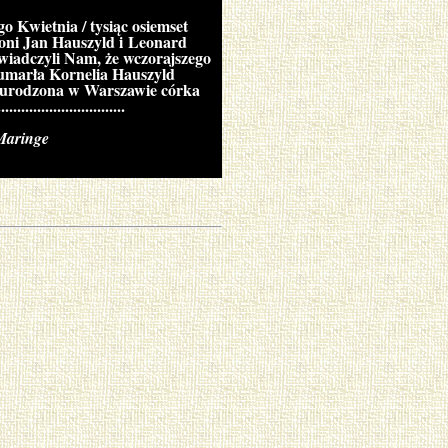
 Kwietnia / tysiąc osiemset
ntoni Jan Hauszyld i Leonard
wiadczyli Nam, że wczorajszego
. umarła Kornelia Hauszyld
ca, urodzona w Warszawie córka
.....................
ringe