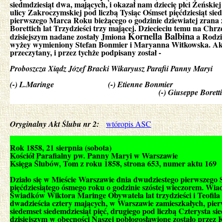
siedmdziesiąt dwa, mających, i okazał nam dziecię płci Żeński
ulicy Zakroczymskiej pod liczbą Tysiąc Ośmset pięćdziesiąt sie
pierwszego Marca Roku bieżącego o godzinie dziewiatej zrana
Borettich lat Trzydzieści trzy mającej. Dziecieciu temu na Ch
Kornella Balbina
dzisiejszym nadane zostały Jmiona
a Rodzi
wyżey wymieniony Stefan Bonmier i Maryanna Witkowska. Ak
przeczytany, i przez tychże podpisany został -
Proboszcza Xiądz Józef Bracki Wikaryusz Parafii Panny Maryi
(-) L.Maringe (-) Etienne Bonmier
(-) Giuseppe Boretti
Oryginalny Akt Ślubu nr 2:
wtóropis ASC
Rok 1858, 21 sierpnia (sobota)
Kościół Parafialny pw. Panny Maryi w Warszawie
Księga Ślubów, Tom z roku 1858, strona 653, numer aktu 169
Działo się w Mieście Warszawie dnia dwudziestego pierwszego S
pięćdziesiątego ósmego roku o godzinie szóstej wieczorem. Wi
Świadków Wiktora Maringe Obywatela lat trzydzieści i Teofila 
dwadzieścia cztery mających, w Warszawie zamieszkałych, pier
siedemset siedemdziesiąt pięć, drugiego pod liczbą Czterysta sie
dzisiejszym w obecności Naszej pobłogosławione zostało przez