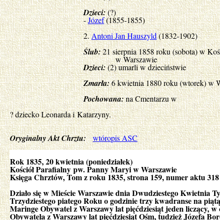
Dzieci:
(?)
-
Józef
(1855-1855)
2.
Antoni Jan Hauszyld
(1832-1902)
Ślub:
21 sierpnia 1858 roku (sobota) w Ko
w Warszawie
Dzieci:
(2) umarli w dzieciństwie
Zmarła:
6 kwietnia 1880 roku (wtorek) w 
Pochowana:
na Cmentarzu w
? dziecko Leonarda i Katarzyny.
Oryginalny Akt Chrztu:
wtóropis ASC
Rok 1835, 20 kwietnia (poniedziałek)
Kościół Parafialny pw. Panny Maryi w Warszawie
Księga Chrztów, Tom z roku 1835, strona 159, numer aktu 318
Działo się w Mieście Warszawie dnia Dwudziestego Kwietnia T
Trzydziestego piatego Roku o godzinie trzy kwadranse na piątą
Maringe Obywatel z Warszawy lat pięćdziesiąt jeden liczący, w
Obywatela z Warszawy lat pięćdziesiąt Ośm, tudzież Józefa Bor