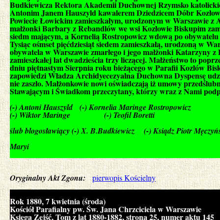
Budkiewicza Rektora Akademii Duchownej Rzymsko katolickiej
Antonim Janem Hauszyld kawalerem Dziedzicem Dóbr Kozłowa B
Powiecie Łowickim zamieszkałym, urodzonym w Warszawie z A
małżonki Barbary z Rebandlów we wsi Kozłowie Biskupim zamie
siedm mającym, a Kornelią Rostropowicz wdową po obywatelu w 
Tysiąc ośmset pięćdziesiąt siedem zamieszkałą, urodzoną w W
obywatela w Warszawie zmarłego i jego małżonki Katarzyny z
zamieszkałej lat dwadzieścia trzy liczącej. Małżeństwo to popr
dniu piętnastym Sierpnia roku bieżącego w Parafii Kozłów Bisku
zapowiedzi Władza Archidyecezyalna Duchowna Dyspensę udzi
nie zaszło. Małżonkowie nowi oświadczają iż umowy przedślubne
Stawającym i Świadkom przeczytany, którzy wraz z Nami podpis
(-) Antoni Hauszyld (-) Kornelia Maringe Rostropowicz
(-) Wiktor Maringe (-) Teofil Boretti
ślub blogosławiący (-) X. B.Budkiewicz (-) Ksiądz Piotr Męczyń
Wikaryusz Paraf
Maryi
Oryginalny Akt Zgonu:
pierwopis Kościelny
Rok 1880, 7 kwietnia (środa)
Kościół Parafialny pw. Św. Jana Chrzciciela w Warszawie
Księga Zejść, Tom z lat 1880-1882, strona 25, numer aktu 145