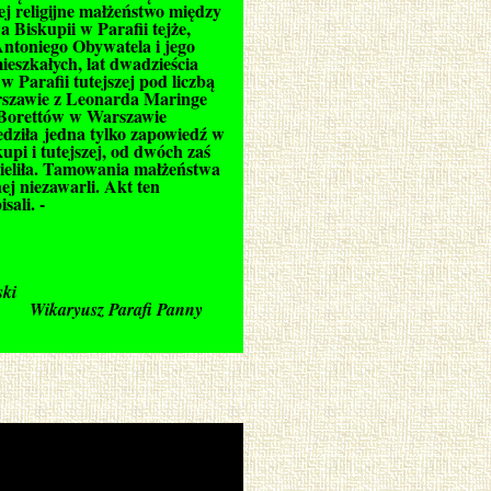
 religijne małżeństwo między
iskupii w Parafii tejże,
ntoniego Obywatela i jego
szkałych, lat dwadzieścia
Parafii tutejszej pod liczbą
arszawie z Leonarda Maringe
 Borettów w Warszawie
zedziła jedna tylko zapowiedź w
pi i tutejszej, od dwóch zaś
eliła. Tamowania małżeństwa
j niezawarli. Akt ten
ali. -
ski
i Panny