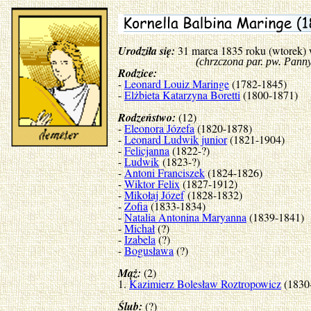
Urodziła się:
31 marca 1835 roku (wtorek)
(chrzczona par. pw. Panny M
Rodzice:
-
Leonard Louiz Maringe
(1782-1845)
-
Elżbieta Katarzyna Boretti
(1800-1871)
Rodzeństwo:
(12)
-
Eleonora Józefa
(1820-1878)
-
Leonard Ludwik junior
(1821-1904)
-
Felicjanna
(1822-?)
-
Ludwik
(1823-?)
-
Antoni Franciszek
(1824-1826)
-
Wiktor Felix
(1827-1912)
-
Mikołaj Józef
(1828-1832)
-
Zofia
(1833-1834)
-
Natalia Antonina Maryanna
(1839-1841)
-
Michał
(?)
-
Izabela
(?)
-
Bogusława
(?)
Mąż:
(2)
1.
Kazimierz Bolesław Roztropowicz
(1830
Ślub:
(?)