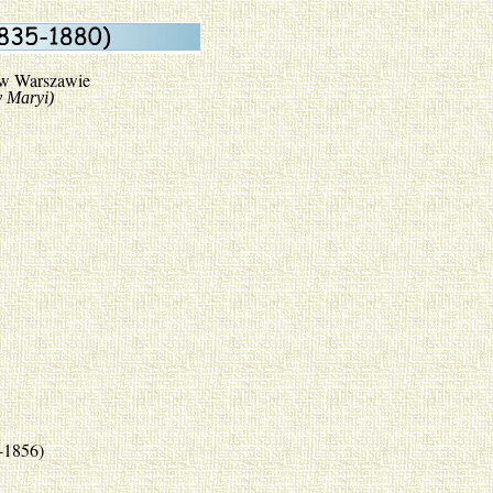
 w Warszawie
aryi)
-1856)