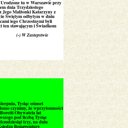
ej Urodzone tu w Warszawie przy
dem dnia Trzydziestego
 z Jego Małżonki Katarzyny z
rzcie Świętym odbytym w dniu
cami iego Chrzestnymi byli
t ten stawającym i Świadkom
(-) W Zastepstwie
ierpnia, Tysiąc ośmset
adomo czynimy, że wprzytomności
Boretti Obywatela lat
wszego pod liczbą Tysiąc
demdziesiąt trzy, na dniu
 Księdza Bonawenturę