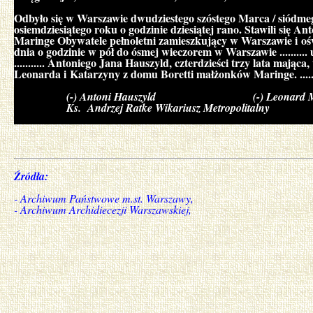
Odbyło się w Warszawie dwudziestego szóstego Marca / siódmego
osiemdziesiątego roku o godzinie dziesiątej rano. Stawili się A
Maringe Obywatele pełnoletni zamieszkujący w Warszawie i oś
dnia o godzinie w pół do ósmej wieczorem w Warszawie .........
........... Antoniego Jana Hauszyld, czterdzieści trzy lata mają
Leonarda i Katarzyny z domu Boretti małżonków Maringe. ...............
(-) Antoni Hauszyld (-) Leonard Ma
Ks. Andrzej Ratke Wikariusz Metropolitalny
Źródła:
- Archiwum Państwowe m.st. Warszawy,
- Archiwum Archidiecezji Warszawskiej,