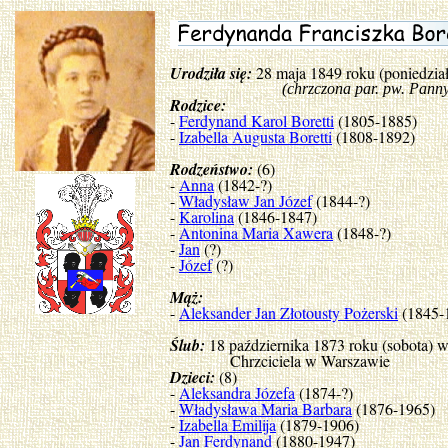
Urodziła się:
28 maja 1849 roku (poniedzia
(chrzczona par. pw. Panny M
Rodzice:
-
Ferdynand Karol Boretti
(1805-1885)
-
Izabella Augusta Boretti
(1808-1892)
Rodzeństwo:
(6)
-
Anna
(1842-?)
-
Władysław Jan Józef
(1844-?)
-
Karolina
(1846-1847)
-
Antonina Maria Xawera
(1848-?)
-
Jan
(?)
-
Józef
(?)
Mąż:
-
Aleksander Jan Złotousty Pożerski
(1845-
Ślub:
18 października 1873 roku (sobota) w
Chrzciciela w Warszawie
Dzieci:
(8)
-
Aleksandra Józefa
(1874-?)
-
Władysława Maria Barbara
(1876-1965)
-
Izabella Emilija
(1879-1906)
-
Jan Ferdynand
(1880-1947)