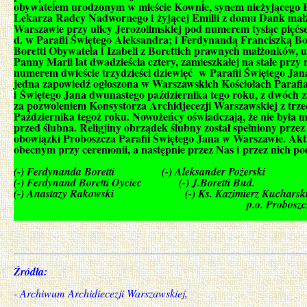
obywatelem urodzonym w mieście Kownie, synem nieżyjącego Fe
Lekarza Radcy Nadwornego i żyjącej Emilii z domu Dank małż
Warszawie przy ulicy Jerozolimskiej pod numerem tysiąc pięćse
d. w Parafii Świętego Aleksandra; i Ferdynandą Franciszką B
Boretti Obywatela i Izabeli z Borettich prawnych małżonków, 
Panny Marii lat dwadzieścia cztery, zamieszkałej na stałe przy
numerem dwieście trzydzieści dziewięć w Parafii Świętego Jana
jedna zapowiedź ogłoszona w Warszawskich Kościołach Parafi
i Świętego Jana dwunastego października tego roku, z dwóch z
za pozwoleniem Konsystorza Archidjecezji Warszawskiej z trzeci
Października tegoż roku. Nowożeńcy oświadczają, że nie była
przed ślubna. Religjiny obrządek ślubny został spełniony prze
obowiązki Proboszcza Parafii Świętego Jana w Warszawie. Akt 
obecnym przy ceremonii, a następnie przez Nas i przez nich po
(-) Ferdynanda Boretti (-) Aleksander Pożerski
(-) Ferdynand Boretti Oyciec (-) J.Boretti Bud.
(-) Anastazy Rakowski (-) Ks. Kazimierz Kucharsk
p.o. Proboszcz i Urzędnika S
Źródła:
- Archiwum Archidiecezji Warszawskiej,