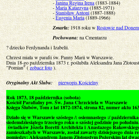
-
Janina Regina Irena
(1883-1884)
-
Maria Katarzyna
(1885-1971)
-
Stanisław Antoni
(1887-1888)
-
Eugenia Maria
(1889-1966)
Zmarła:
1918 roku w
Rostowie nad Donem
Pochowana:
na Cmentarzu
? dziecko Ferdynanda i Izabelii.
hrzest miała w parafii św. Panny Marii w Warszawie.
C
Dnia 18-go października 1873 r. poślubiła Aleksandra Jana Złotous
"Pomian" (
zobacz foto
).
Oryginalny Akt Ślubu:
pierwopis Kościelny
Rok 1873, 18 października (sobota)
Kościół Parafialny pw. Św. Jana Chrzciciela w Warszawie
Księga Ślubów, Tom z lat 1872-1874, strona 82, numer aktu 16
Działo się w Warszawie szóstego /: osiemnastego :/ października
siedemdziesiątego trzeciego roku o szóstej godzinie po południ
świadków Józefa Boretti Architekta i Anastazego Rakowskiego
zamieszkałych w Warszawie, został zawarty dzisiejszego dnia re
pomiędzy: Aleksandrem Janem Złotoustym Pożerskim lat dwadz