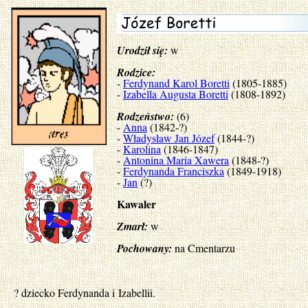
Urodził się:
w
Rodzice:
-
Ferdynand Karol Boretti
(1805-1885)
-
Izabella Augusta Boretti
(1808-1892)
Rodzeństwo:
(6)
-
Anna
(1842-?)
-
Władysław Jan Józef
(1844-?)
-
Karolina
(1846-1847)
-
Antonina Maria Xawera
(1848-?)
-
Ferdynanda Franciszka
(1849-1918)
-
Jan
(?)
Kawaler
Zmarł:
w
Pochowany:
na Cmentarzu
? dziecko Ferdynanda i Izabellii.